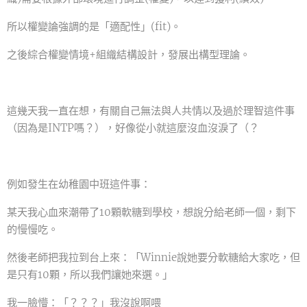
所以權變論強調的是「適配性」(fit)。
之後綜合權變情境+組織結構設計，發展出構型理論。
這幾天我一直在想，有關自己無法與人共情以及過於理智這件事
（因為是INTP嗎？），好像從小就這麼沒血沒淚了（？
例如發生在幼稚園中班這件事：
某天我心血來潮帶了10顆軟糖到學校，想說分給老師一個，剩下
的慢慢吃。
然後老師把我拉到台上來：「Winnie說她要分軟糖給大家吃，但
是只有10顆，所以我們讓她來選。」
我一臉懵：「？？？」我沒說啊喂