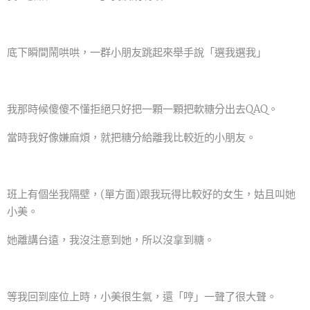
底下瞬間鬧哄哄，一群小朋友跳起來舉手說「選我選我」
我那時候傻傻不懂拒絕只好把一顆一顆把軟糖分出去QAQ。
當時我好像嫌麻煩，就把糖分給離我比較近的小朋友。
班上有個坐我隔壁，(單方面)跟我玩得比較好的女生，姑且叫她
小美。
她離講台遠，我沒注意到她，所以沒拿到糖。
等我回到座位上時，小美很生氣，還「哼」一聲了很大聲。